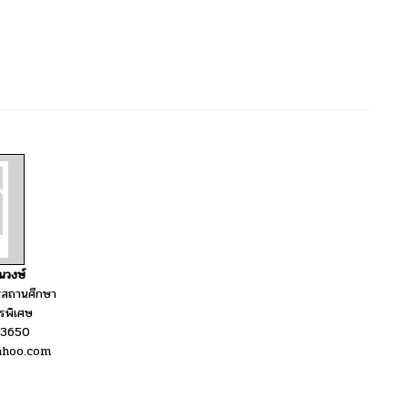
นวงษ์
ารสถานศึกษา
รพิเศษ
153650
yahoo.com