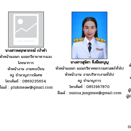
นางสาวพฤกอาภรณ์ เบ้าคำ
หัวหน้าแผนก แผนกวิชาอาหารและ
นางสาวสุนิสา จึงมีผลบุญ
โภชนาการ
ห
หัวหน้าแผนก แผนกวิชาคหกรรมศาสตร์ทั่วไป
หัวหน้างาน งานทะเบียน
หัวหน้างาน งานบริหารงานทั่วไป
ครู ชำนาญการพิเศษ
ครู ชำนาญการ
โทรศัพท์ : 0869235654
โทรศัพท์ : 0851967870
อีเมล์ : plukmeaw@gmail.com
ผ
อีเมล์ : sunisa.jungmee@gmail.com
ผู
0